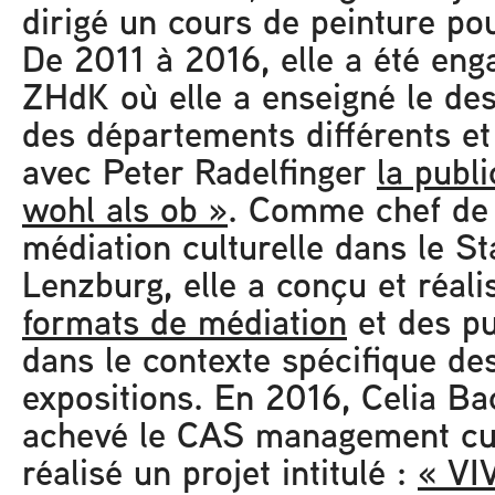
dirigé un cours de peinture pou
De 2011 à 2016, elle a été eng
ZHdK où elle a enseigné le de
des départements différents et
avec Peter Radelfinger
la publ
wohl als ob »
. Comme chef de 
médiation culturelle dans le S
Lenzburg, elle a conçu et réal
formats de médiation
et des pu
dans le contexte spécifique de
expositions. En 2016, Celia B
achevé le CAS management cul
réalisé un projet intitulé :
« VI